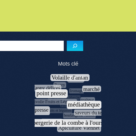
Menu de l'article
Reche
Mots clé