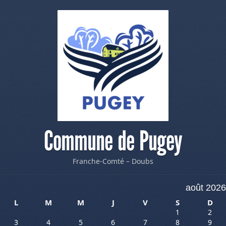
Commune de Pugey
Franche-Comté – Doubs
août 2026
L
M
M
J
V
S
D
1
2
3
4
5
6
7
8
9