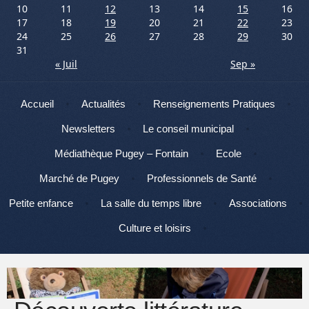
10
11
12
13
14
15
16
17
18
19
20
21
22
23
24
25
26
27
28
29
30
31
« Juil
Sep »
Menu
Aller au contenu
Accueil
Actualités
Renseignements Pratiques
Newsletters
Le conseil municipal
Médiathèque Pugey – Fontain
Ecole
Marché de Pugey
Professionnels de Santé
Petite enfance
La salle du temps libre
Associations
Culture et loisirs