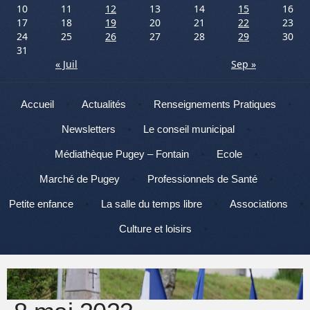
10
11
12
13
14
15
16
17
18
19
20
21
22
23
24
25
26
27
28
29
30
31
« Juil
Sep »
Menu
Aller au contenu
Accueil
Actualités
Renseignements Pratiques
Newsletters
Le conseil municipal
Médiathèque Pugey – Fontain
Ecole
Marché de Pugey
Professionnels de Santé
Petite enfance
La salle du temps libre
Associations
Culture et loisirs