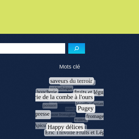
Menu de l'article
Reche
Mots clé