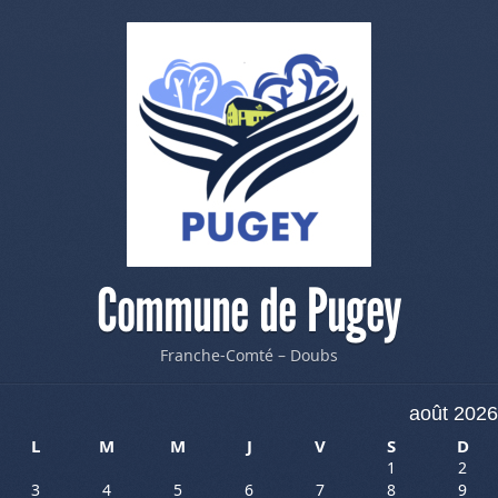
Commune de Pugey
Franche-Comté – Doubs
août 2026
L
M
M
J
V
S
D
1
2
3
4
5
6
7
8
9