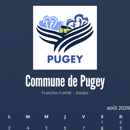
Commune de Pugey
Franche-Comté – Doubs
août 2026
L
M
M
J
V
S
D
1
2
3
4
5
6
7
8
9