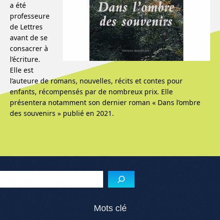
a été
professeure
de Lettres
avant de se
consacrer à
l’écriture.
Elle est
l’auteure de romans, nouvelles, récits et contes pour
enfants, récompensés par de nombreux prix. Elle
présentera notamment son dernier roman « Dans l’ombre
des souvenirs » publié en 2021.
Menu de l'article
Reche
Mots clé