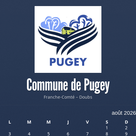
Commune de Pugey
Franche-Comté – Doubs
août 2026
L
M
M
J
V
S
D
1
2
3
4
5
6
7
8
9