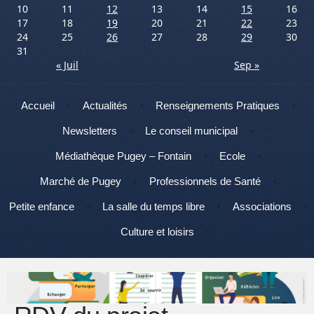
10
11
12
13
14
15
16
17
18
19
20
21
22
23
24
25
26
27
28
29
30
31
« Juil
Sep »
Menu
Aller au contenu
Accueil
Actualités
Renseignements Pratiques
Newsletters
Le conseil municipal
Médiathèque Pugey – Fontain
Ecole
Marché de Pugey
Professionnels de Santé
Petite enfance
La salle du temps libre
Associations
Culture et loisirs