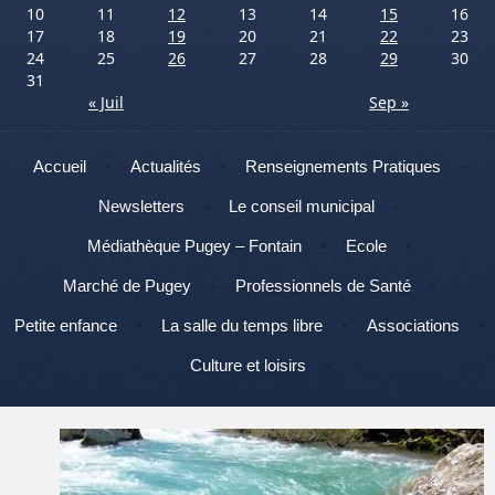
10
11
12
13
14
15
16
17
18
19
20
21
22
23
24
25
26
27
28
29
30
31
« Juil
Sep »
Menu
Aller au contenu
Accueil
Actualités
Renseignements Pratiques
Newsletters
Le conseil municipal
Médiathèque Pugey – Fontain
Ecole
Marché de Pugey
Professionnels de Santé
Petite enfance
La salle du temps libre
Associations
Culture et loisirs