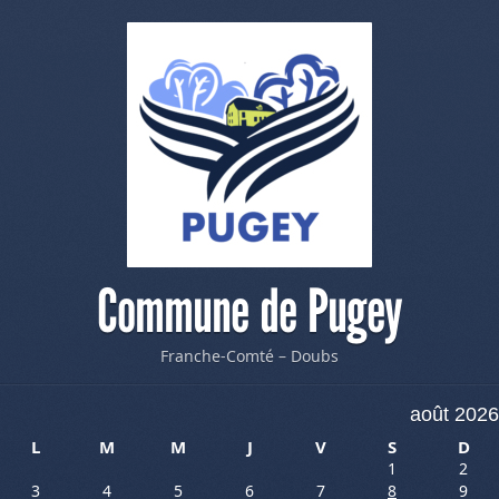
Commune de Pugey
Franche-Comté – Doubs
août 2026
L
M
M
J
V
S
D
1
2
3
4
5
6
7
8
9