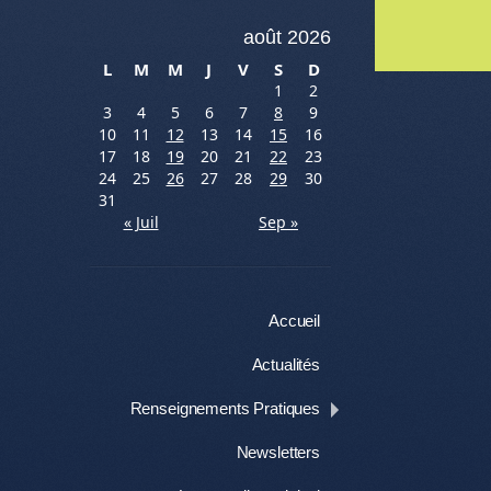
août 2026
Me
L
M
M
J
V
S
D
1
2
3
4
5
6
7
8
9
10
11
12
13
14
15
16
17
18
19
20
21
22
23
24
25
26
27
28
29
30
31
« Juil
Sep »
Menu
Aller au contenu
Accueil
Actualités
Renseignements Pratiques
Newsletters