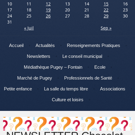
10
11
12
13
14
15
16
17
18
19
20
21
22
23
24
25
26
27
28
29
30
31
« Juil
Sep »
Menu
Aller au contenu
Accueil
Actualités
Renseignements Pratiques
Newsletters
Le conseil municipal
Médiathèque Pugey – Fontain
Ecole
Marché de Pugey
Professionnels de Santé
Petite enfance
La salle du temps libre
Associations
Culture et loisirs