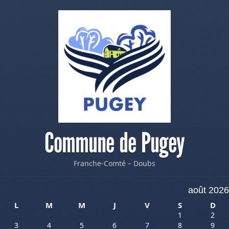
Commune de Pugey
Franche-Comté – Doubs
août 2026
L
M
M
J
V
S
D
1
2
3
4
5
6
7
8
9