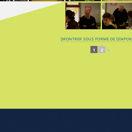
[MONTRER SOUS FORME DE DIAPO
1
2
►
nu de l'article