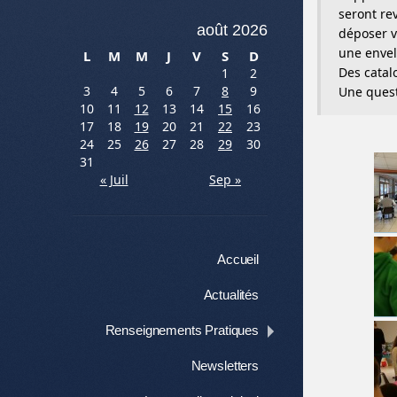
seront re
août 2026
déposer v
une envel
L
M
M
J
V
S
D
Des catalo
1
2
3
4
5
6
7
8
9
Une quest
10
11
12
13
14
15
16
17
18
19
20
21
22
23
24
25
26
27
28
29
30
31
« Juil
Sep »
Menu
Aller au contenu
Accueil
Actualités
Renseignements Pratiques
Newsletters