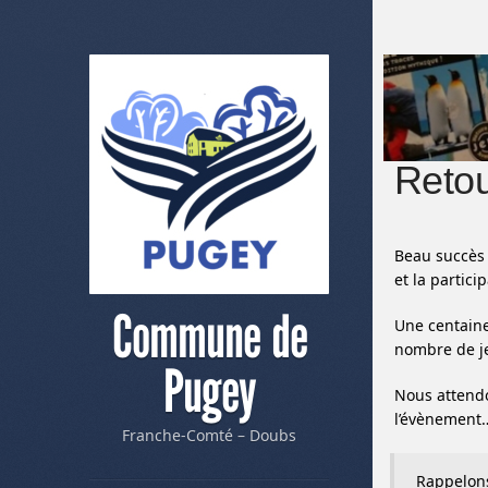
Retou
Beau succès 
et la partici
Commune de
Une centaine
nombre de je
Pugey
Nous attendo
l’évènement…
Franche-Comté – Doubs
Rappelons