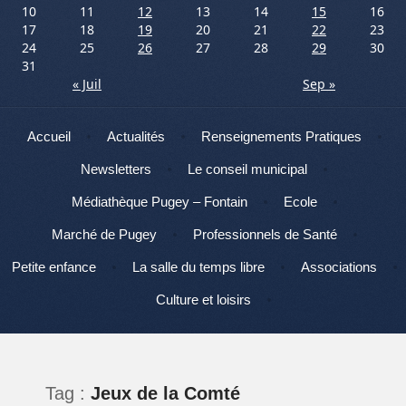
10
11
12
13
14
15
16
17
18
19
20
21
22
23
24
25
26
27
28
29
30
31
« Juil
Sep »
Menu
Aller au contenu
Accueil
Actualités
Renseignements Pratiques
Newsletters
Le conseil municipal
Médiathèque Pugey – Fontain
Ecole
Marché de Pugey
Professionnels de Santé
Petite enfance
La salle du temps libre
Associations
Culture et loisirs
Tag :
Jeux de la Comté