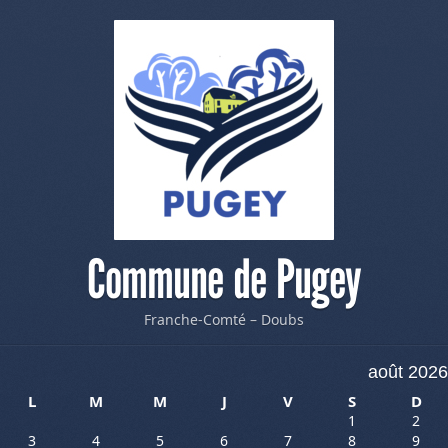
Commune de Pugey
Franche-Comté – Doubs
août 2026
L
M
M
J
V
S
D
1
2
3
4
5
6
7
8
9