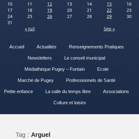
10
11
12
13
14
15
16
17
18
19
20
21
22
23
24
25
26
27
28
29
30
31
« Juil
Sep »
Menu
Aller au contenu
Accueil
Actualités
Renseignements Pratiques
Newsletters
Le conseil municipal
Médiathèque Pugey – Fontain
Ecole
Marché de Pugey
Professionnels de Santé
Petite enfance
La salle du temps libre
Associations
Culture et loisirs
Tag :
Arguel