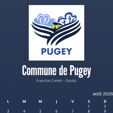
Commune de Pugey
Franche-Comté – Doubs
août 2026
L
M
M
J
V
S
D
1
2
3
4
5
6
7
8
9