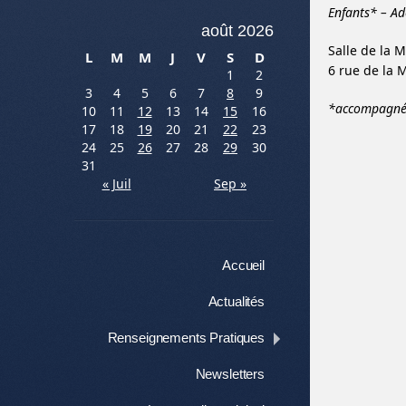
Enfants* – Ad
août 2026
Salle de la 
L
M
M
J
V
S
D
6 rue de la 
1
2
3
4
5
6
7
8
9
*accompagnés
10
11
12
13
14
15
16
17
18
19
20
21
22
23
24
25
26
27
28
29
30
31
« Juil
Sep »
Menu
Aller au contenu
Accueil
Actualités
Renseignements Pratiques
Newsletters