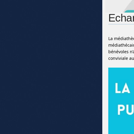
Echan
La médiathèq
médiathécair
bénévoles n’
conviviale a