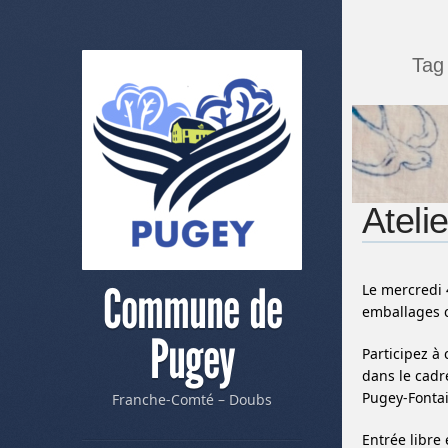
Tag
Ateli
Commune de
Le mercredi 
emballages c
Pugey
Participez à
dans le cadr
Pugey-Fontain
Franche-Comté – Doubs
Entrée libre 