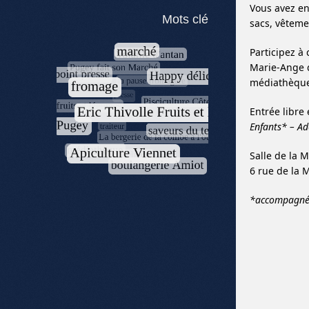
Vous avez en
Mots clé
sacs, vêteme
Participez à 
Marie-Ange d
médiathèque
Entrée libre 
Enfants* – Ad
Salle de la 
6 rue de la 
*accompagnés