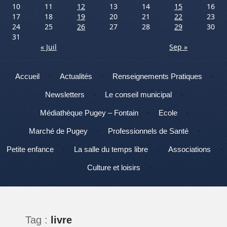
10
11
12
13
14
15
16
17
18
19
20
21
22
23
24
25
26
27
28
29
30
31
« Juil
Sep »
Menu
Aller au contenu
Accueil
Actualités
Renseignements Pratiques
Newsletters
Le conseil municipal
Médiathèque Pugey – Fontain
Ecole
Marché de Pugey
Professionnels de Santé
Petite enfance
La salle du temps libre
Associations
Culture et loisirs
Tag :
livre