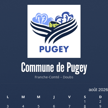
Commune de Pugey
Franche-Comté – Doubs
août 2026
L
M
M
J
V
S
D
1
2
3
4
5
6
7
8
9