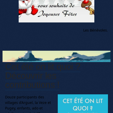
Les Bénévoles.
Cet été on lit quoi ?
Découvrir les
contributions !
Douze
participants des
villages d’Arguel, la Veze et
Pugey, enfants, ado et