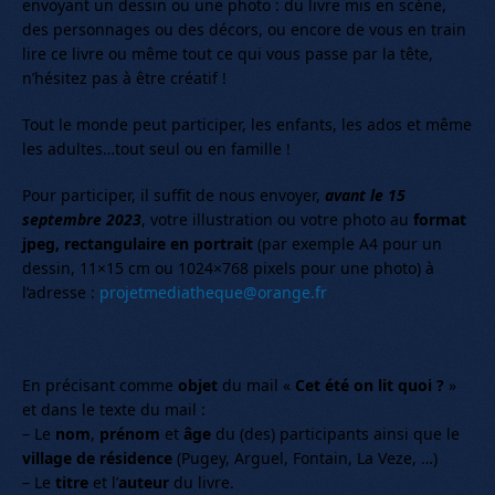
envoyant un dessin ou une photo : du livre mis en scène,
des personnages ou des décors, ou encore de vous en train
lire ce livre ou même tout ce qui vous passe par la tête,
n’hésitez pas à être créatif !
Tout le monde peut participer, les enfants, les ados et même
les adultes…tout seul ou en famille !
Pour participer, il suffit de nous envoyer,
avant le 15
septembre 2023
, votre illustration ou votre photo au
format
jpeg, rectangulaire en portrait
(par exemple A4 pour un
dessin, 11×15 cm ou 1024×768 pixels pour une photo) à
l’adresse :
projetmediatheque@orange.fr
En précisant comme
objet
du mail «
Cet été on lit quoi ?
»
et dans le texte du mail :
– Le
nom
,
prénom
et
âge
du (des) participants ainsi que le
village de résidence
(Pugey, Arguel, Fontain, La Veze, …)
– Le
titre
et l’
auteur
du livre.