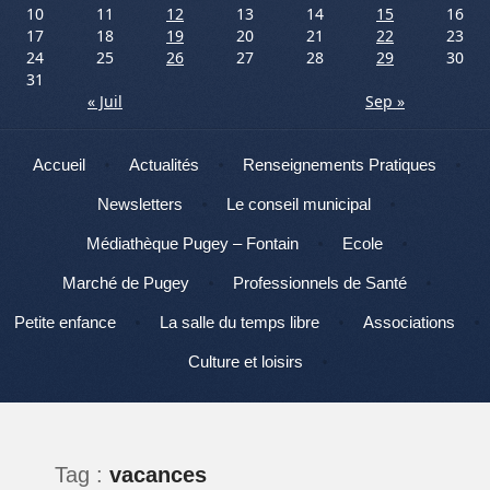
10
11
12
13
14
15
16
17
18
19
20
21
22
23
24
25
26
27
28
29
30
31
« Juil
Sep »
Menu
Aller au contenu
Accueil
Actualités
Renseignements Pratiques
Newsletters
Le conseil municipal
Médiathèque Pugey – Fontain
Ecole
Marché de Pugey
Professionnels de Santé
Petite enfance
La salle du temps libre
Associations
Culture et loisirs
Tag :
vacances