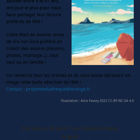
adultes entre 4 et 47 ans,
ont joué le jeux pour nous
faire partager leur lecture
préférée de l’été !
L’idée était de donner envie
de lire son livre préféré en
créant des œuvres (dessins,
photos, montage…)…tout
seul ou en famille !
On remercie tous les artistes et on vous laisse découvrir en
image cette belle sélection de l’été !
Contact : projetmediatheque@orange.fr
Illustration : Alice Favory 2022 CC-BY-NC-SA 4.0
Cet été on lit quoi ? par Maxime Mary,
Arguel