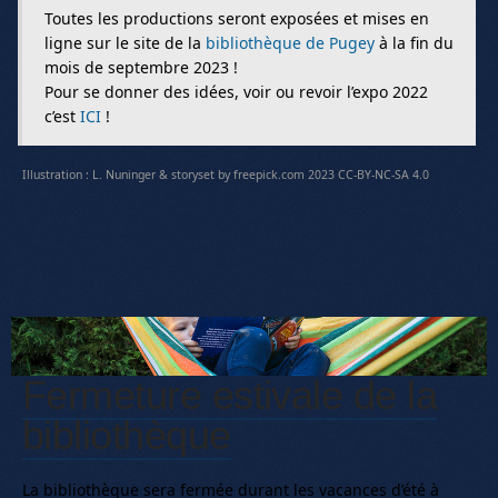
Toutes les productions seront exposées et mises en
ligne sur le site de la
bibliothèque de Pugey
à la fin du
mois de septembre 2023 !
Pour se donner des idées, voir ou revoir l’expo 2022
c’est
ICI
!
Illustration : L. Nuninger & storyset by freepick.com 2023 CC-BY-NC-SA 4.0
Fermeture estivale de la
bibliothèque
La bibliothèque sera fermée durant les vacances d’été à