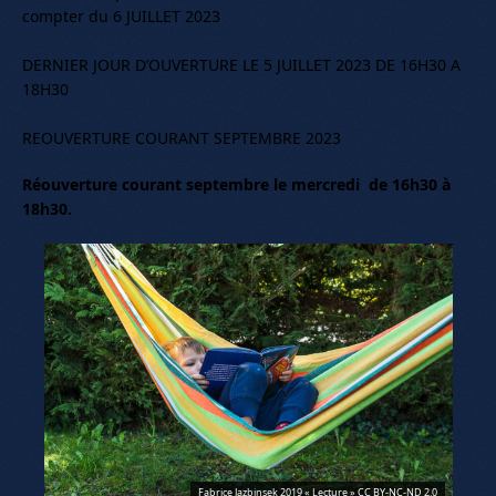
compter du 6 JUILLET 2023
DERNIER JOUR D’OUVERTURE LE 5 JUILLET 2023 DE 16H30 A
18H30
REOUVERTURE COURANT SEPTEMBRE 2023
Réouverture courant septembre le mercredi de 16h30 à
18h30.
Fabrice Jazbinsek 2019 « Lecture » CC BY-NC-ND 2.0