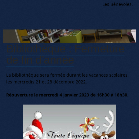
Les Bénévoles.
Bibliothèque : Fermeture
de fin d’année
La bibliothèque sera fermée durant les vacances scolaires,
les mercredis 21 et 28 décembre 2022.
Réouverture le mercredi 4 janvier 2023 de 16h30 à 18h30.