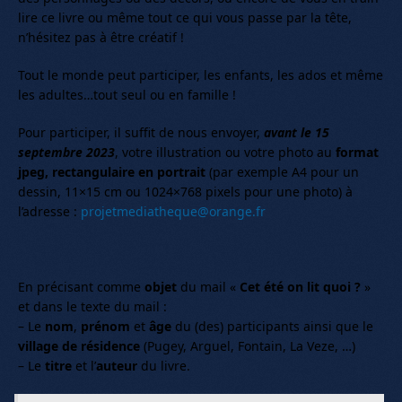
lire ce livre ou même tout ce qui vous passe par la tête,
n’hésitez pas à être créatif !
Tout le monde peut participer, les enfants, les ados et même
les adultes…tout seul ou en famille !
Pour participer, il suffit de nous envoyer,
avant le 15
septembre 2023
, votre illustration ou votre photo au
format
jpeg, rectangulaire en portrait
(par exemple A4 pour un
dessin, 11×15 cm ou 1024×768 pixels pour une photo) à
l’adresse :
projetmediatheque@orange.fr
En précisant comme
objet
du mail «
Cet été on lit quoi ?
»
et dans le texte du mail :
– Le
nom
,
prénom
et
âge
du (des) participants ainsi que le
village de résidence
(Pugey, Arguel, Fontain, La Veze, …)
– Le
titre
et l’
auteur
du livre.