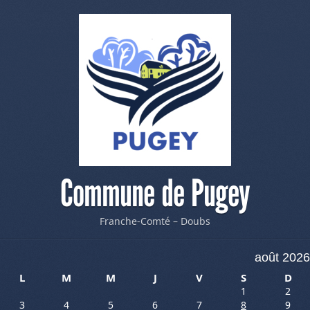
Commune de Pugey
Franche-Comté – Doubs
août 2026
L
M
M
J
V
S
D
1
2
3
4
5
6
7
8
9