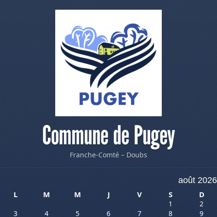
Commune de Pugey
Franche-Comté – Doubs
août 2026
L
M
M
J
V
S
D
1
2
3
4
5
6
7
8
9