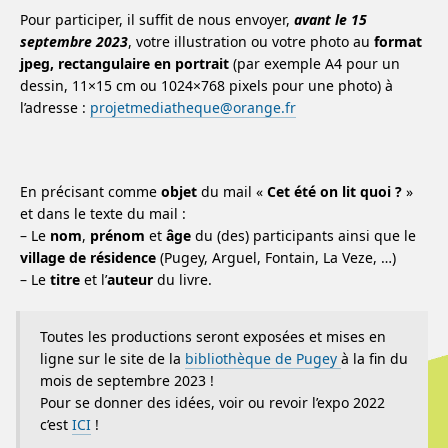
Pour participer, il suffit de nous envoyer,
avant le 15
septembre 2023
, votre illustration ou votre photo au
format
jpeg, rectangulaire en portrait
(par exemple A4 pour un
dessin, 11×15 cm ou 1024×768 pixels pour une photo) à
l’adresse :
projetmediatheque@orange.fr
En précisant comme
objet
du mail «
Cet été on lit quoi ?
»
et dans le texte du mail :
– Le
nom
,
prénom
et
âge
du (des) participants ainsi que le
village de résidence
(Pugey, Arguel, Fontain, La Veze, …)
– Le
titre
et l’
auteur
du livre.
Toutes les productions seront exposées et mises en
ligne sur le site de la
bibliothèque de Pugey
à la fin du
mois de septembre 2023 !
Pour se donner des idées, voir ou revoir l’expo 2022
c’est
ICI
!