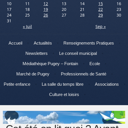
10
11
12
13
14
15
16
17
18
19
20
21
22
23
24
25
26
27
28
29
30
31
« Juil
Sep »
Menu
Aller au contenu
Accueil
Actualités
Renseignements Pratiques
Newsletters
Le conseil municipal
Médiathèque Pugey – Fontain
Ecole
Marché de Pugey
Professionnels de Santé
Petite enfance
La salle du temps libre
Associations
Culture et loisirs