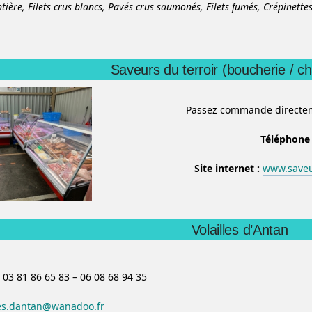
ntière,
Filets crus blancs,
Pavés crus saumonés,
Filets fumés,
Crépinette
Saveurs du terroir (boucherie / ch
Passez commande directeme
Téléphone
Site internet :
www.saveu
Volailles d’Antan
 03 81 86 65 83 – 06 08 68 94 35
les.dantan@wanadoo.fr