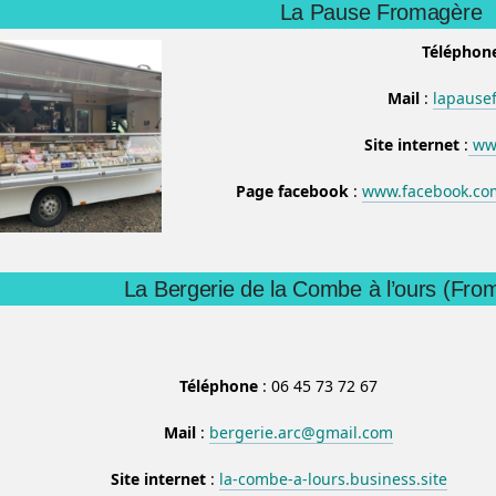
La Pause Fromagère
Téléphon
Mail
:
lapause
Site internet
:
www
Page facebook
:
www.facebook.co
La Bergerie de la Combe à l’ours (Fro
Téléphone
: 06 45 73 72 67
Mail
:
bergerie.arc@gmail.com
Site internet
:
la-combe-a-lours.business.site