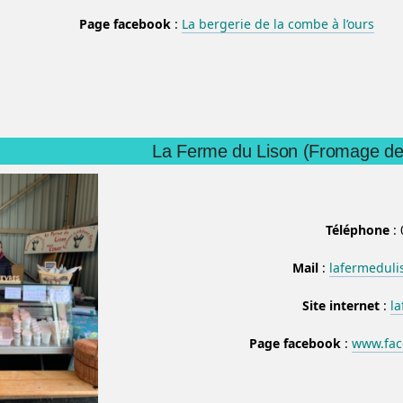
Page facebook
:
La bergerie de la combe à l’ours
La Ferme du Lison (Fromage de
Téléphone
: 
Mail
:
lafermedul
Site internet
:
l
Page facebook
:
www.fac