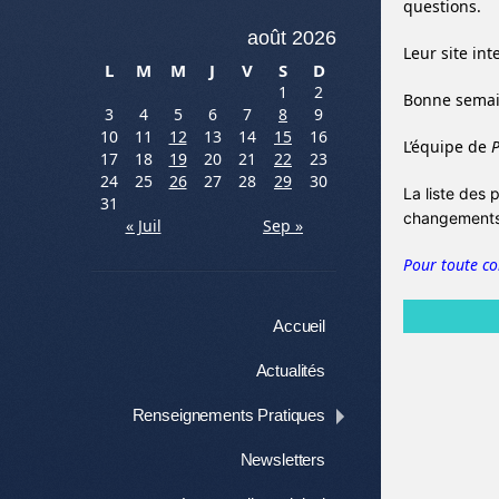
questions.
août 2026
Leur site int
L
M
M
J
V
S
D
1
2
Bonne semain
3
4
5
6
7
8
9
10
11
12
13
14
15
16
L’équipe de
P
17
18
19
20
21
22
23
24
25
26
27
28
29
30
La liste des 
31
changements 
« Juil
Sep »
Pour toute c
Menu
Aller au contenu
Accueil
Actualités
Renseignements Pratiques
Newsletters