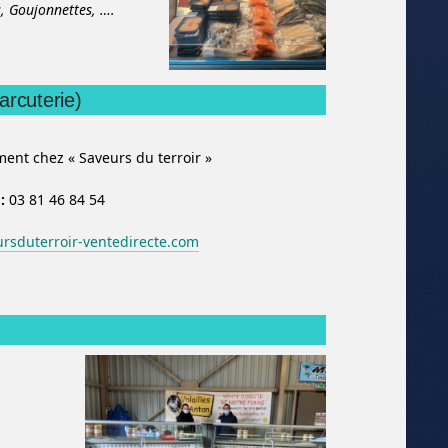
s,
Goujonnettes,
….
arcuterie)
nt chez « Saveurs du terroir »
 :
03 81 46 84 54
rsduterroir-ventedirecte.com