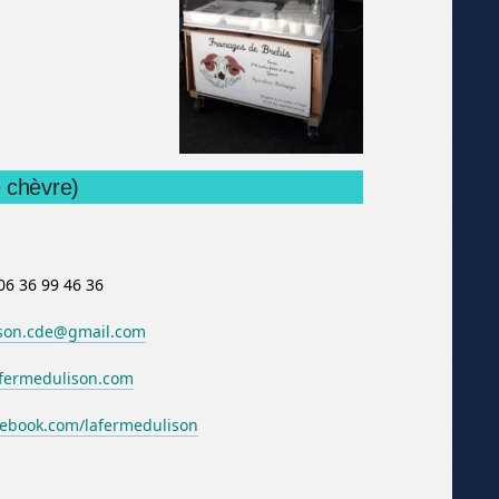
 chèvre)
06 36 99 46 36
ison.cde@gmail.com
afermedulison.com
ebook.com/lafermedulison