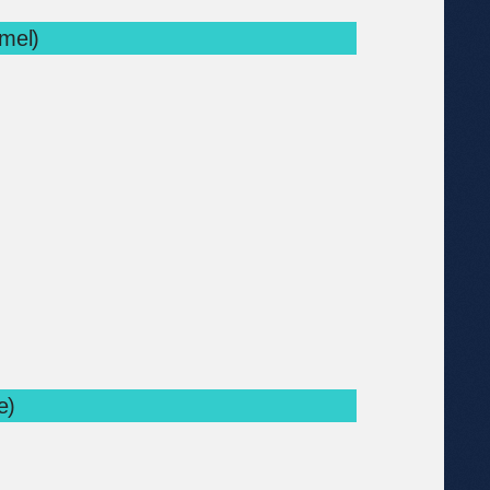
mel)
e)