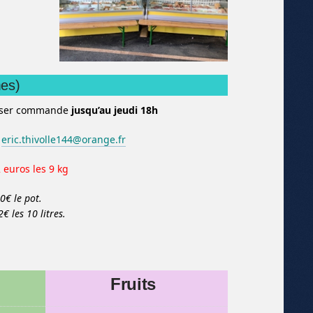
mes)
sser commande
jusqu’au jeudi 18h
eric.thivolle144@orange.fr
 euros les 9 kg
50€ le pot.
€ les 10 litres.
Fruits