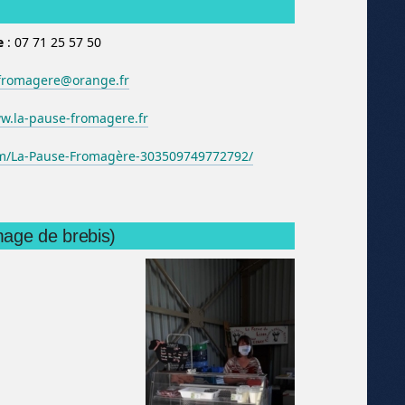
e
: 07 71 25 57 50
fromagere@orange.fr
.la-pause-fromagere.fr
m/La-Pause-Fromagère-303509749772792/
mage de brebis)