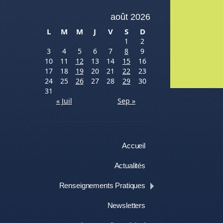
août 2026
L
M
M
J
V
S
D
1
2
3
4
5
6
7
8
9
10
11
12
13
14
15
16
17
18
19
20
21
22
23
Me
24
25
26
27
28
29
30
31
« Juil
Sep »
Menu
Aller au contenu
Accueil
Actualités
Renseignements Pratiques
Newsletters