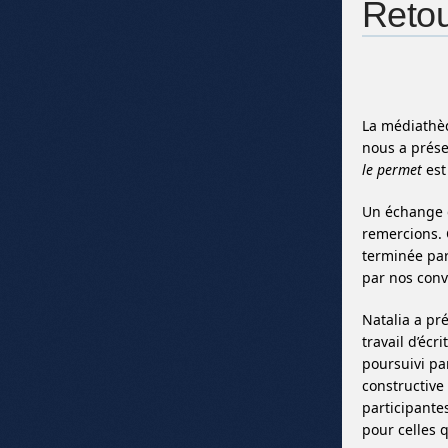
Retou
La médiathèq
nous a prés
le permet
est 
Un échange q
remercions. C
terminée pa
par nos con
Natalia a pr
travail d’écr
poursuivi pa
constructive
participantes
pour celles q