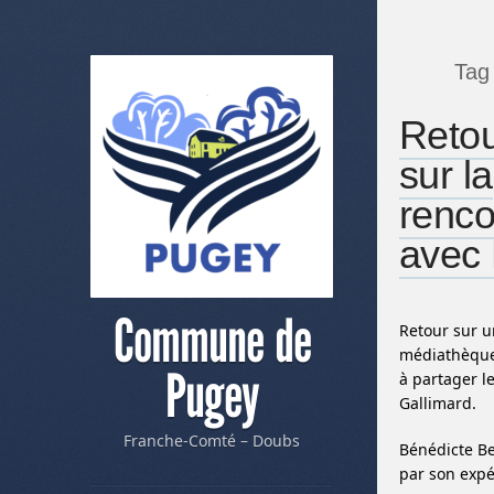
Tag
Reto
sur la
renco
avec 
Commune de
Retour sur u
médiathèque 
Pugey
à partager l
Gallimard.
Franche-Comté – Doubs
Bénédicte Bel
par son expé