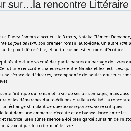
r sur…la rencontre Littérair
ue Pugey-Fontain a accueilli le 8 mars, Natalia Clément Demange,
enté
La folie de l’exil,
son premier roman, auto-édité. Un autre
Tant q
sur le point d’être édité, et un troisième est en cours d’écriture.
ui résulte d’une volonté des participantes du partage de livres q
e fut une rencontre chaleureuse entre Natalia et les lectrices, qui 
r une séance de dédicaces, accompagnée de petites douceurs con
vives.
ésenté l’intrigue du roman et la vie de ses personnages, mais aussi
iture et les démarches d’auto-éditions qu’elle a réalisé. La rencontre 
r un échange stimulant de questions-réponses, voire critiques
 le tout dans une ambiance d’écoute et de bienveillance entre les
 et l’autrice. Bien sûr le silence a été bien gardé sur la fin de l’hist
ui n’avaient pas lu ou terminé le livre.