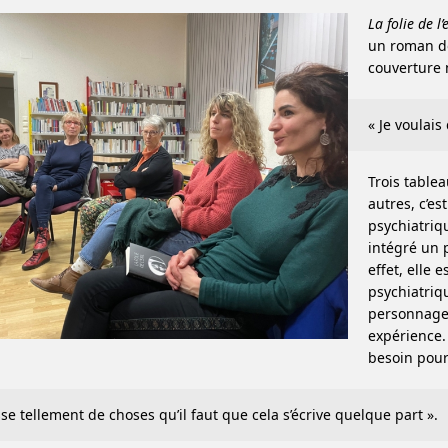
La folie de l’e
un roman d
couverture 
« Je voulais
Trois table
autres, c’e
psychiatriqu
intégré un 
effet, elle 
psychiatriqu
personnages
expérience.
besoin pour 
sse tellement de choses qu’il faut que cela s’écrive quelque part ».