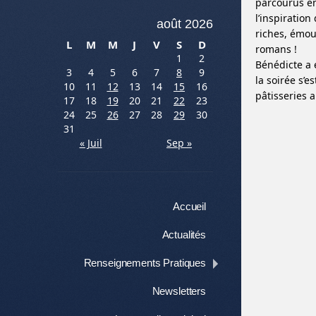
parcourus en
l’inspiratio
août 2026
riches, émouv
L
M
M
J
V
S
D
romans !
1
2
Bénédicte a 
3
4
5
6
7
8
9
la soirée s’e
10
11
12
13
14
15
16
pâtisseries 
17
18
19
20
21
22
23
24
25
26
27
28
29
30
31
« Juil
Sep »
Menu
Aller au contenu
Accueil
Actualités
Renseignements Pratiques
Newsletters