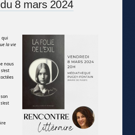
e du 8 mars 2024
 qui
ue la vie
ue nous
s’est
coctées
 son
s’est
oire