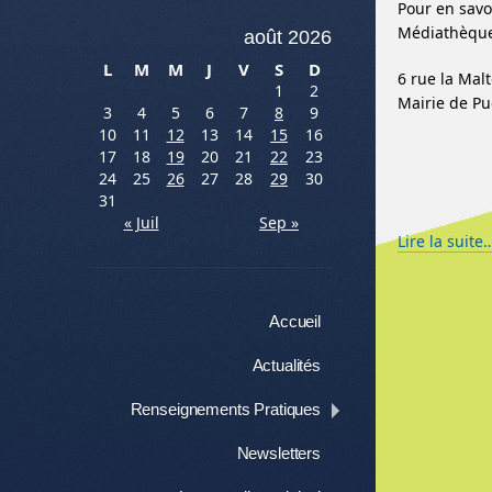
Pour en savo
Médiathèque
août 2026
L
M
M
J
V
S
D
6 rue la Ma
1
2
Mairie de P
3
4
5
6
7
8
9
10
11
12
13
14
15
16
17
18
19
20
21
22
23
24
25
26
27
28
29
30
31
« Juil
Sep »
Lire la suite
Menu
Aller au contenu
Accueil
Actualités
Renseignements Pratiques
Newsletters