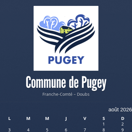
Commune de Pugey
Franche-Comté – Doubs
août 2026
L
M
M
J
V
S
D
1
2
3
4
5
6
7
8
9