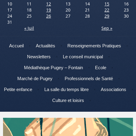
10
11
12
13
14
15
16
17
18
19
20
21
22
23
24
25
26
27
28
29
30
31
« Juil
Sep »
Menu
Aller au contenu
Accueil
Actualités
Renseignements Pratiques
Newsletters
Le conseil municipal
Médiathèque Pugey – Fontain
Ecole
Marché de Pugey
Professionnels de Santé
Petite enfance
La salle du temps libre
Associations
Culture et loisirs