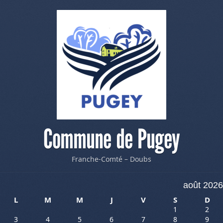
Commune de Pugey
Franche-Comté – Doubs
août 2026
L
M
M
J
V
S
D
1
2
3
4
5
6
7
8
9