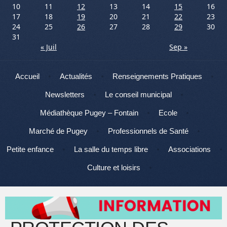
10
11
12
13
14
15
16
17
18
19
20
21
22
23
24
25
26
27
28
29
30
31
« Juil
Sep »
Menu
Aller au contenu
Accueil
Actualités
Renseignements Pratiques
Newsletters
Le conseil municipal
Médiathèque Pugey – Fontain
Ecole
Marché de Pugey
Professionnels de Santé
Petite enfance
La salle du temps libre
Associations
Culture et loisirs