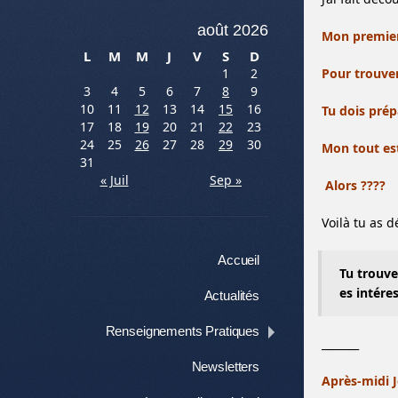
août 2026
Mon premier 
L
M
M
J
V
S
D
Pour trouve
1
2
3
4
5
6
7
8
9
10
11
12
13
14
15
16
Tu dois prép
17
18
19
20
21
22
23
24
25
26
27
28
29
30
Mon tout est
31
« Juil
Sep »
Alors ????
Voilà tu as 
Menu
Aller au contenu
Accueil
Tu trouve
es intére
Actualités
Renseignements Pratiques
_______
Newsletters
Après-midi J