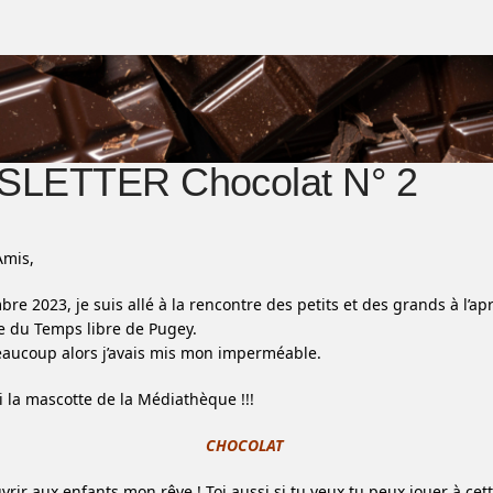
LETTER Chocolat N° 2
Amis,
re 2023, je suis allé à la rencontre des petits et des grands à l’ap
lle du Temps libre de Pugey.
beaucoup alors j’avais mis mon imperméable.
i la mascotte de la Médiathèque !!!
CHOCOLAT
ouvrir aux enfants mon rêve ! Toi aussi si tu veux tu peux jouer à cet