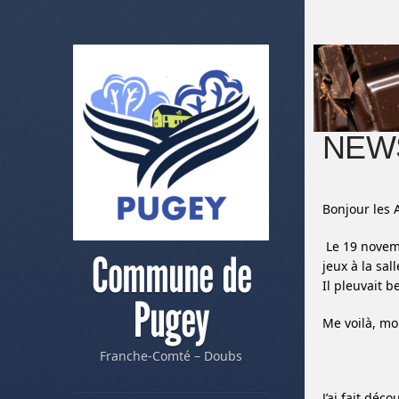
NEWS
Bonjour les 
Le 19 novemb
Commune de
jeux à la sa
Il pleuvait 
Pugey
Me voilà, mo
Franche-Comté – Doubs
J’ai fait déc