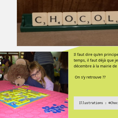
Il faut dire qu’en princip
temps, il faut déjà que je
décembre à la mairie de
On s’y retrouve ??
Illustrations : ©Choc