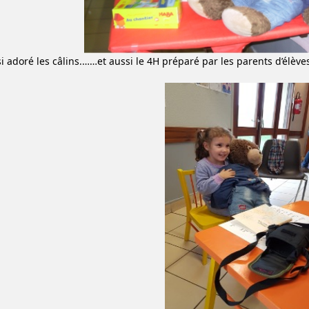
si adoré les câlins.……et aussi le 4H préparé par les parents d’élèves 