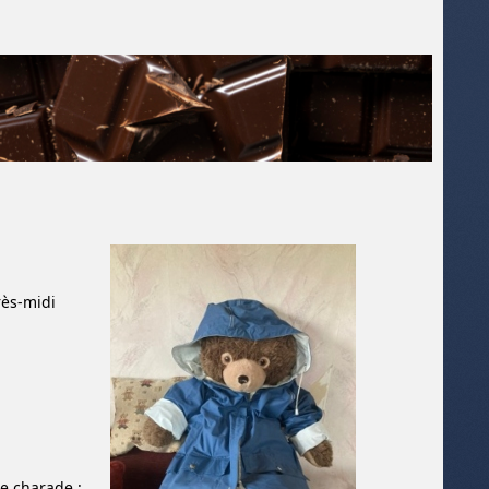
rès-midi
te charade :