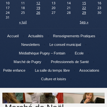
10
11
12
13
14
15
16
17
18
19
20
21
22
23
24
25
26
27
28
29
30
31
« Juil
Sep »
Menu
Aller au contenu
Accueil
Actualités
Renseignements Pratiques
Newsletters
Le conseil municipal
Médiathèque Pugey – Fontain
Ecole
Marché de Pugey
Professionnels de Santé
Petite enfance
La salle du temps libre
Associations
Culture et loisirs