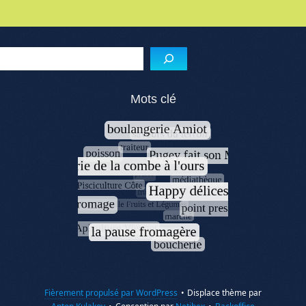
Menu de l'article
Reche
Mots clé
Fièrement propulsé par WordPress
•
Displace thème par