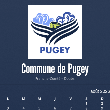
Commune de Pugey
Franche-Comté – Doubs
août 2026
L
M
M
J
V
S
D
1
2
3
4
5
6
7
8
9