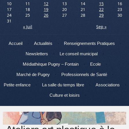
10
11
12
13
14
15
16
17
18
19
20
21
22
23
24
25
26
27
28
29
30
31
« Juil
Sep »
Menu
Aller au contenu
Accueil
Actualités
Renseignements Pratiques
Newsletters
Le conseil municipal
Médiathèque Pugey – Fontain
Ecole
Marché de Pugey
Professionnels de Santé
Petite enfance
La salle du temps libre
Associations
Culture et loisirs