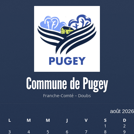
Commune de Pugey
Franche-Comté – Doubs
août 2026
L
M
M
J
V
S
D
1
2
3
4
5
6
7
8
9