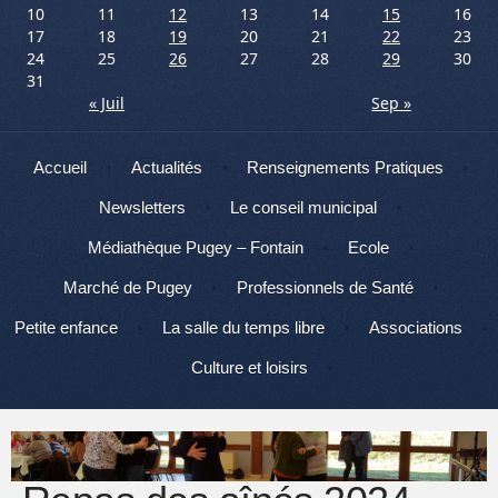
10
11
12
13
14
15
16
17
18
19
20
21
22
23
24
25
26
27
28
29
30
31
« Juil
Sep »
Menu
Aller au contenu
Accueil
Actualités
Renseignements Pratiques
Newsletters
Le conseil municipal
Médiathèque Pugey – Fontain
Ecole
Marché de Pugey
Professionnels de Santé
Petite enfance
La salle du temps libre
Associations
Culture et loisirs