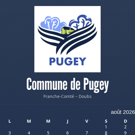
Commune de Pugey
Franche-Comté – Doubs
août 2026
L
M
M
J
V
S
D
1
2
3
4
5
6
7
8
9