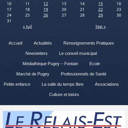
10
11
12
13
14
15
16
17
18
19
20
21
22
23
24
25
26
27
28
29
30
31
« Juil
Sep »
Menu
Aller au contenu
Accueil
Actualités
Renseignements Pratiques
Newsletters
Le conseil municipal
Médiathèque Pugey – Fontain
Ecole
Marché de Pugey
Professionnels de Santé
Petite enfance
La salle du temps libre
Associations
Culture et loisirs