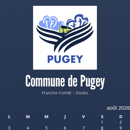
Commune de Pugey
Franche-Comté – Doubs
août 2026
L
M
M
J
V
S
D
1
2
3
4
5
6
7
8
9