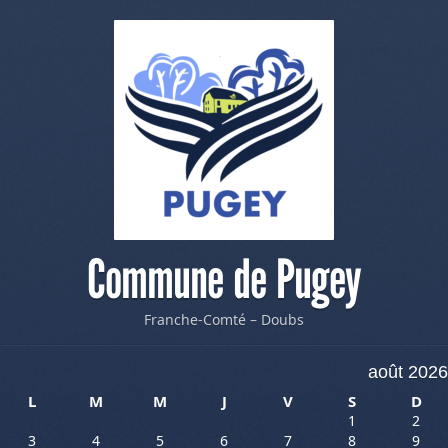
Commune de Pugey
Franche-Comté – Doubs
août 2026
L
M
M
J
V
S
D
1
2
3
4
5
6
7
8
9