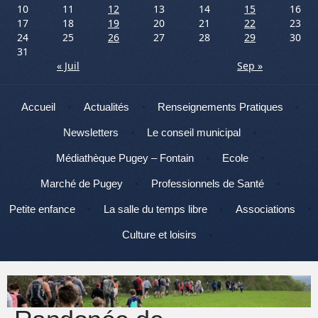
10
11
12
13
14
15
16
17
18
19
20
21
22
23
24
25
26
27
28
29
30
31
« Juil
Sep »
Menu
Aller au contenu
Accueil
Actualités
Renseignements Pratiques
Newsletters
Le conseil municipal
Médiathèque Pugey – Fontain
Ecole
Marché de Pugey
Professionnels de Santé
Petite enfance
La salle du temps libre
Associations
Culture et loisirs