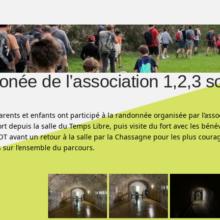
née de l’association 1,2,3 so
arents et enfants ont participé à la randonnée organisée par l’ass
rt depuis la salle du Temps Libre, puis visite du fort avec les béné
 avant un retour à la salle par la Chassagne pour les plus coura
sur l’ensemble du parcours.