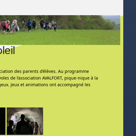
leil
ociation des parents d’élèves. Au programme
voles de l’association AVALFORT, pique-nique à la
geux. Jeux et animations ont accompagné les