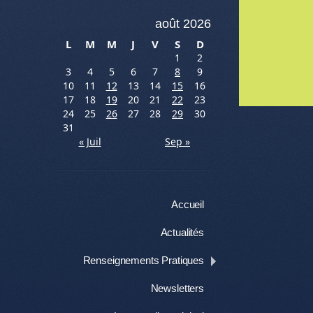
août 2026
L
M
M
J
V
S
D
1
2
3
4
5
6
7
8
9
10
11
12
13
14
15
16
Me
17
18
19
20
21
22
23
24
25
26
27
28
29
30
31
« Juil
Sep »
Menu
Aller au contenu
Accueil
Actualités
Renseignements Pratiques
Newsletters