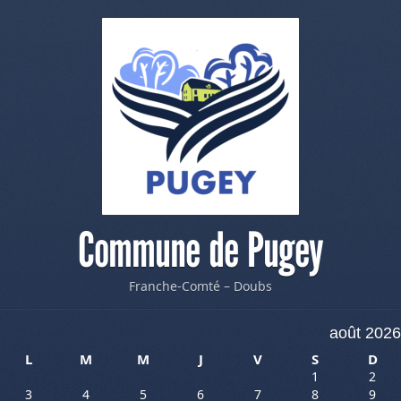
Commune de Pugey
Franche-Comté – Doubs
août 2026
L
M
M
J
V
S
D
1
2
3
4
5
6
7
8
9