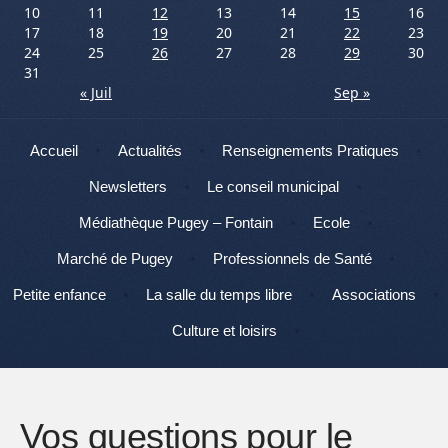
10
11
12
13
14
15
16
17
18
19
20
21
22
23
24
25
26
27
28
29
30
31
« Juil
Sep »
Menu
Aller au contenu
Accueil
Actualités
Renseignements Pratiques
Newsletters
Le conseil municipal
Médiathèque Pugey – Fontain
Ecole
Marché de Pugey
Professionnels de Santé
Petite enfance
La salle du temps libre
Associations
Culture et loisirs
Vos questions pour le