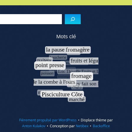
Menu de l'article
Reche
Mots clé
Fièrement propulsé par WordPress
•
Displace thème par
Anton Kulakov
•
Conception par
Netibex
•
Backoffice