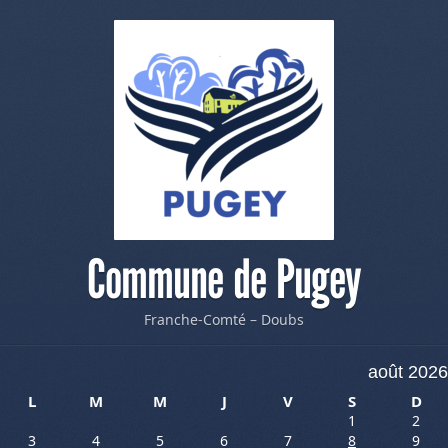
Commune de Pugey
Franche-Comté – Doubs
août 2026
L
M
M
J
V
S
D
1
2
3
4
5
6
7
8
9