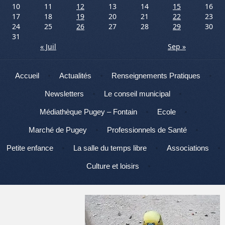
10
11
12
13
14
15
16
17
18
19
20
21
22
23
24
25
26
27
28
29
30
31
« Juil
Sep »
Menu
Aller au contenu
Accueil
Actualités
Renseignements Pratiques
Newsletters
Le conseil municipal
Médiathèque Pugey – Fontain
Ecole
Marché de Pugey
Professionnels de Santé
Petite enfance
La salle du temps libre
Associations
Culture et loisirs