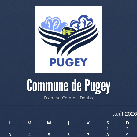
Commune de Pugey
Franche-Comté – Doubs
août 2026
L
M
M
J
V
S
D
1
2
3
4
5
6
7
8
9