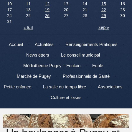
10
11
12
13
14
15
16
17
18
19
20
21
22
23
24
25
26
27
28
29
30
31
« Juil
Sep »
Menu
Aller au contenu
Accueil
Actualités
Renseignements Pratiques
Newsletters
Le conseil municipal
Médiathèque Pugey – Fontain
Ecole
Marché de Pugey
Professionnels de Santé
Petite enfance
La salle du temps libre
Associations
Culture et loisirs