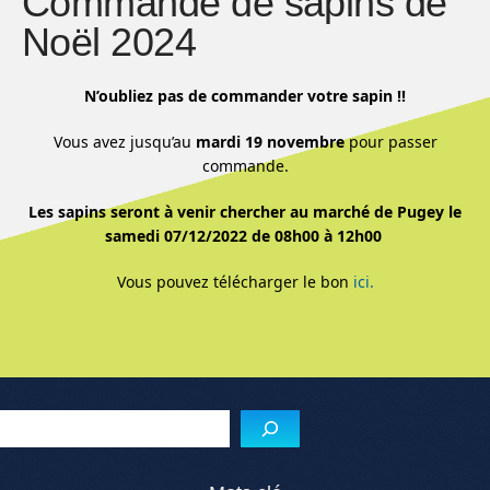
Commande de sapins de
Noël 2024
N’oubliez pas de commander votre sapin !!
Vous avez jusqu’au
mardi 19 novembre
pour passer
commande.
Les sapins seront à venir chercher au marché de Pugey le
samedi 07/12/2022 de 08h00 à 12h00
Vous pouvez télécharger le bon
ici.
Menu de l'article
Reche