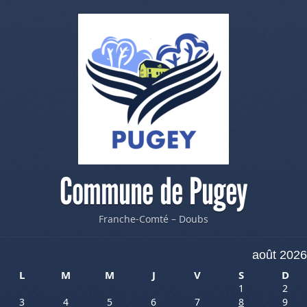
Commune de Pugey
Franche-Comté – Doubs
août 2026
L
M
M
J
V
S
D
1
2
3
4
5
6
7
8
9