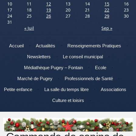
10
11
12
13
14
15
16
17
18
19
20
21
22
23
24
25
26
27
28
29
30
31
« Juil
Sep »
Menu
Aller au contenu
Accueil
Actualités
Renseignements Pratiques
Newsletters
Le conseil municipal
Médiathèque Pugey – Fontain
Ecole
Marché de Pugey
Professionnels de Santé
Petite enfance
La salle du temps libre
Associations
Culture et loisirs