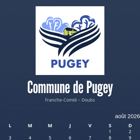
Commune de Pugey
Franche-Comté – Doubs
août 2026
L
M
M
J
V
S
D
1
2
3
4
5
6
7
8
9