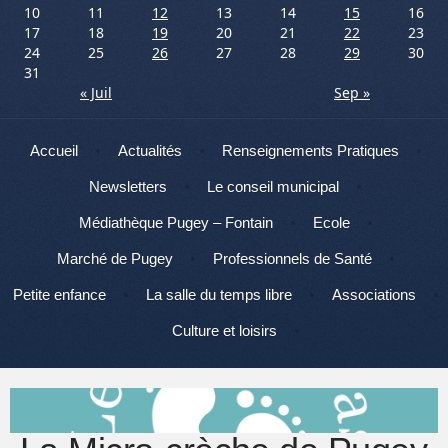
10
11
12
13
14
15
16
17
18
19
20
21
22
23
24
25
26
27
28
29
30
31
« Juil
Sep »
Menu
Aller au contenu
Accueil
Actualités
Renseignements Pratiques
Newsletters
Le conseil municipal
Médiathèque Pugey – Fontain
Ecole
Marché de Pugey
Professionnels de Santé
Petite enfance
La salle du temps libre
Associations
Culture et loisirs