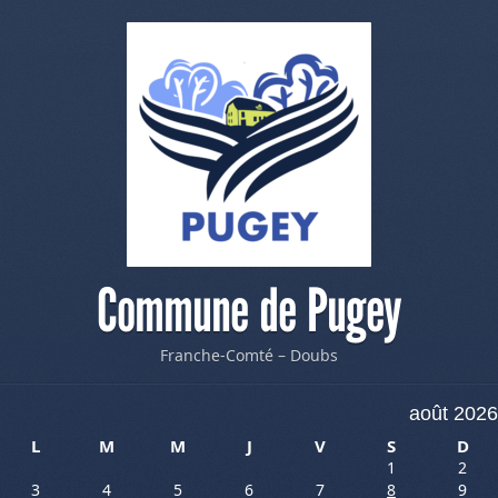
Commune de Pugey
Franche-Comté – Doubs
août 2026
L
M
M
J
V
S
D
1
2
3
4
5
6
7
8
9