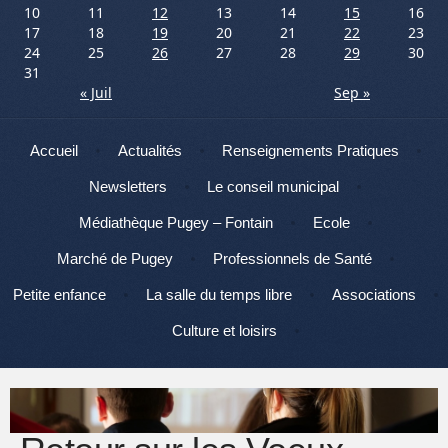
10
11
12
13
14
15
16
17
18
19
20
21
22
23
24
25
26
27
28
29
30
31
« Juil
Sep »
Menu
Aller au contenu
Accueil
Actualités
Renseignements Pratiques
Newsletters
Le conseil municipal
Médiathèque Pugey – Fontain
Ecole
Marché de Pugey
Professionnels de Santé
Petite enfance
La salle du temps libre
Associations
Culture et loisirs