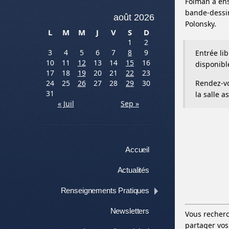
Folman a ens
bande-dessin
août 2026
Polonsky.
L
M
M
J
V
S
D
1
2
3
4
5
6
7
8
9
Entrée lib
10
11
12
13
14
15
16
disponibl
17
18
19
20
21
22
23
Rendez-vo
24
25
26
27
28
29
30
31
la salle a
« Juil
Sep »
Menu
Aller au contenu
Accueil
Actualités
Renseignements Pratiques
Newsletters
Vous recherc
partager vos