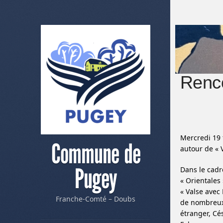
Renco
Mercredi 19 
Commune de
autour de « 
Pugey
Dans le cadr
« Orientales
« Valse avec 
Franche-Comté – Doubs
de nombreux 
étranger, Cé