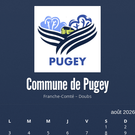
Commune de Pugey
Franche-Comté – Doubs
août 2026
L
M
M
J
V
S
D
1
2
3
4
5
6
7
8
9