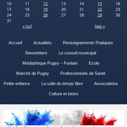
10
11
12
13
14
15
16
17
18
19
20
21
22
23
24
25
26
27
28
29
30
31
« Juil
Sep »
Menu
Aller au contenu
Accueil
Actualités
Renseignements Pratiques
Newsletters
Le conseil municipal
Médiathèque Pugey – Fontain
Ecole
Marché de Pugey
Professionnels de Santé
Petite enfance
La salle du temps libre
Associations
Culture et loisirs