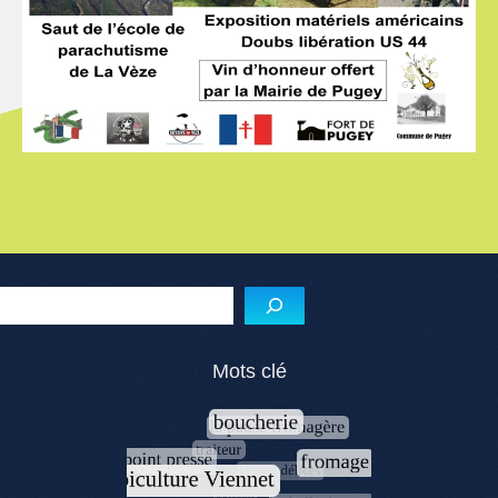
Menu de l'article
Reche
Mots clé