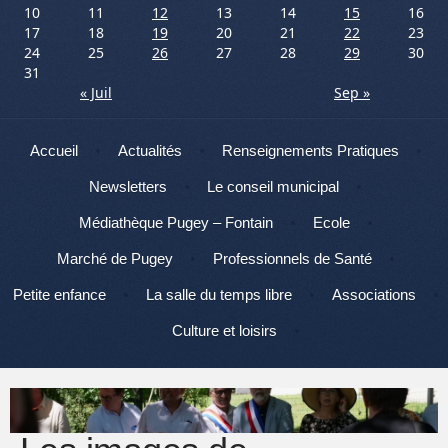
10
11
12
13
14
15
16
17
18
19
20
21
22
23
24
25
26
27
28
29
30
31
« Juil
Sep »
Menu
Aller au contenu
Accueil
Actualités
Renseignements Pratiques
Newsletters
Le conseil municipal
Médiathèque Pugey – Fontain
Ecole
Marché de Pugey
Professionnels de Santé
Petite enfance
La salle du temps libre
Associations
Culture et loisirs