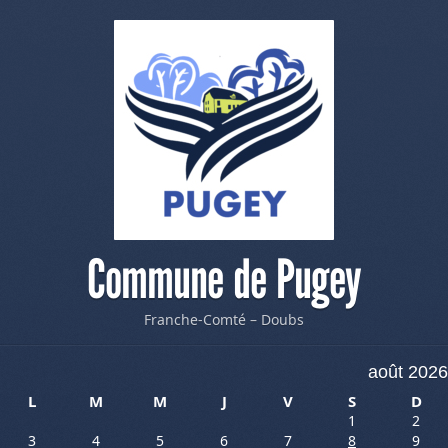
Commune de Pugey
Franche-Comté – Doubs
août 2026
L
M
M
J
V
S
D
1
2
3
4
5
6
7
8
9