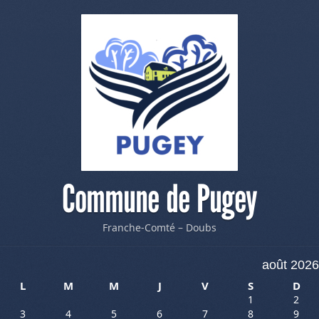
Commune de Pugey
Franche-Comté – Doubs
août 2026
L
M
M
J
V
S
D
1
2
3
4
5
6
7
8
9