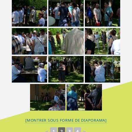
[MONTRER SOUS FORME DE DIAPORAMA]
◄
1
2
3
4
►