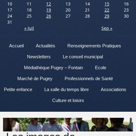
10
11
12
13
14
15
16
17
18
19
20
21
22
23
24
25
26
27
28
29
30
31
« Juil
Sep »
Menu
Aller au contenu
Accueil
Actualités
Renseignements Pratiques
Newsletters
Le conseil municipal
Médiathèque Pugey – Fontain
Ecole
Marché de Pugey
Professionnels de Santé
Petite enfance
La salle du temps libre
Associations
Culture et loisirs