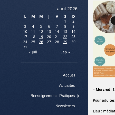
août 2026
L
M
M
J
V
S
D
1
2
3
4
5
6
7
8
9
10
11
12
13
14
15
16
17
18
19
20
21
22
23
24
25
26
27
28
29
30
31
« Juil
Sep »
Menu
Aller au contenu
Accueil
Actualités
–
Mercredi 
Renseignements Pratiques
Pour adultes.
Newsletters
Lieu : médi