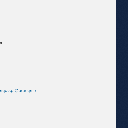
n !
eque.pf@orange.fr