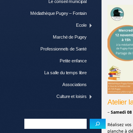
Le conseil municipal
Médiathèque Pugey – Fontain
Ecole
Marché de Pugey
Professionnels de Santé
Petite enfance
La salle du temps libre
Associations
Culture et loisirs
Atelier 
–
Samedi 08
Réalisez vos
planche à dé