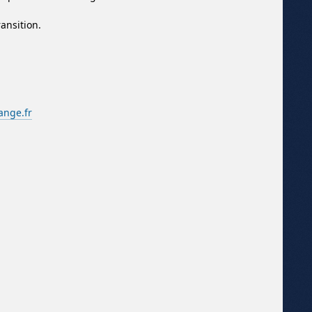
ransition.
nge.fr