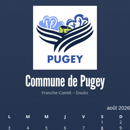
Commune de Pugey
Franche-Comté – Doubs
août 2026
L
M
M
J
V
S
D
1
2
3
4
5
6
7
8
9