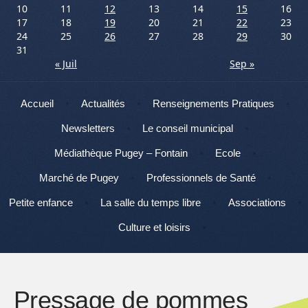
10
11
12
13
14
15
16
17
18
19
20
21
22
23
24
25
26
27
28
29
30
31
« Juil
Sep »
Menu
Aller au contenu
Accueil
Actualités
Renseignements Pratiques
Newsletters
Le conseil municipal
Médiathèque Pugey – Fontain
Ecole
Marché de Pugey
Professionnels de Santé
Petite enfance
La salle du temps libre
Associations
Culture et loisirs
Pressage de pommes