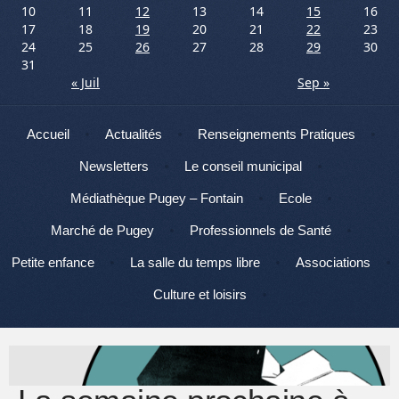
10
11
12
13
14
15
16
17
18
19
20
21
22
23
24
25
26
27
28
29
30
31
« Juil
Sep »
Menu
Aller au contenu
Accueil
Actualités
Renseignements Pratiques
Newsletters
Le conseil municipal
Médiathèque Pugey – Fontain
Ecole
Marché de Pugey
Professionnels de Santé
Petite enfance
La salle du temps libre
Associations
Culture et loisirs