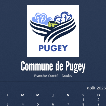
Commune de Pugey
Franche-Comté – Doubs
août 2026
L
M
M
J
V
S
D
1
2
3
4
5
6
7
8
9