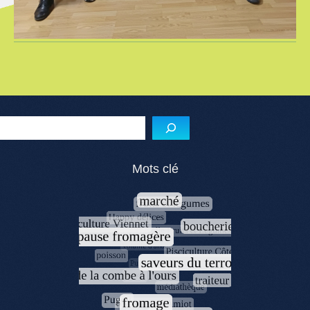
Menu de l'article
Reche
Mots clé