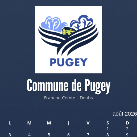
Commune de Pugey
Franche-Comté – Doubs
août 2026
L
M
M
J
V
S
D
1
2
3
4
5
6
7
8
9