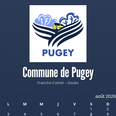
Commune de Pugey
Franche-Comté – Doubs
août 2026
L
M
M
J
V
S
D
1
2
3
4
5
6
7
8
9