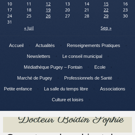
10
11
12
13
14
15
16
17
18
19
20
21
22
23
24
25
26
27
28
29
30
31
« Juil
Sep »
Menu
Aller au contenu
Accueil
Actualités
Renseignements Pratiques
Newsletters
Le conseil municipal
Médiathèque Pugey – Fontain
Ecole
Marché de Pugey
Professionnels de Santé
Petite enfance
La salle du temps libre
Associations
Culture et loisirs