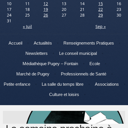
10
11
12
13
14
15
16
17
18
19
20
21
22
23
24
25
26
27
28
29
30
31
« Juil
Sep »
Menu
Aller au contenu
Accueil
Actualités
Renseignements Pratiques
Newsletters
Le conseil municipal
Médiathèque Pugey – Fontain
Ecole
Marché de Pugey
Professionnels de Santé
Petite enfance
La salle du temps libre
Associations
Culture et loisirs