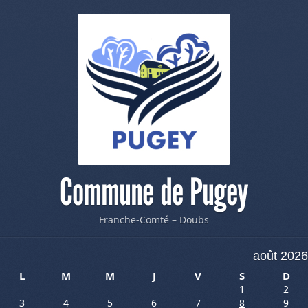
Commune de Pugey
Franche-Comté – Doubs
août 2026
L
M
M
J
V
S
D
1
2
3
4
5
6
7
8
9