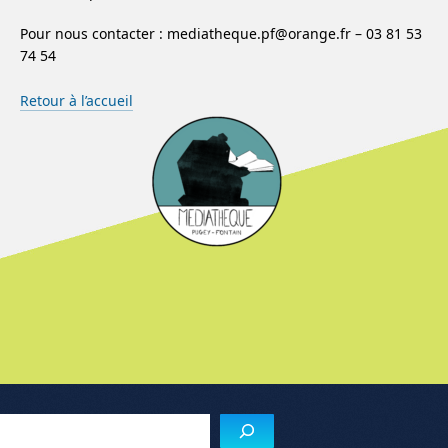
Pour nous contacter : mediatheque.pf@orange.fr – 03 81 53
74 54
Retour à l’accueil
Menu de l'article
Reche