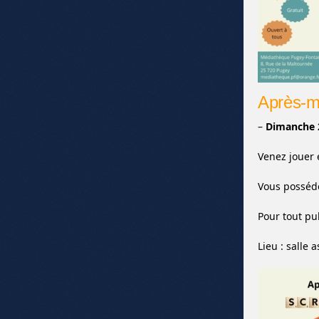
Après-m
–
Dimanche 2
Venez jouer 
Vous posséde
Pour tout pub
Lieu : salle