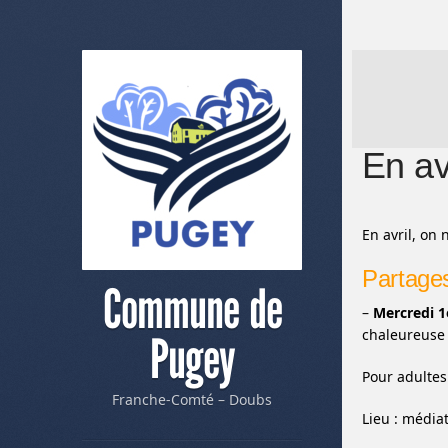
En av
En avril, on 
Partages
Commune de
–
Mercredi 1e
chaleureuse 
Pugey
Pour adultes.
Franche-Comté – Doubs
Lieu : média