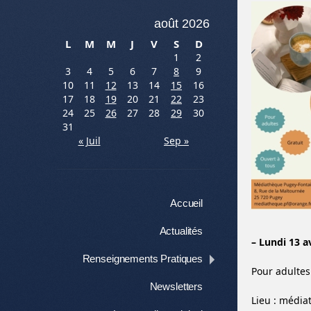
août 2026
L
M
M
J
V
S
D
1
2
3
4
5
6
7
8
9
10
11
12
13
14
15
16
17
18
19
20
21
22
23
24
25
26
27
28
29
30
31
« Juil
Sep »
Menu
Aller au contenu
Accueil
Actualités
– Lundi 13 av
Renseignements Pratiques
Pour adultes.
Newsletters
Lieu : média