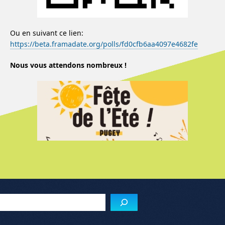
Ou en suivant ce lien:
https://beta.framadate.org/polls/fd0cfb6aa4097e4682fe
Nous vous attendons nombreux !
Menu de l'article
Reche