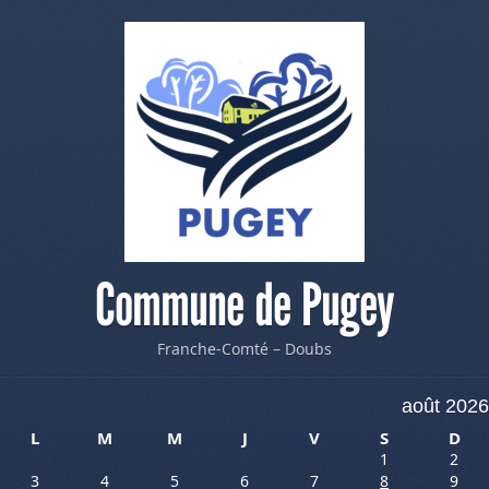
Commune de Pugey
Franche-Comté – Doubs
août 2026
L
M
M
J
V
S
D
1
2
3
4
5
6
7
8
9