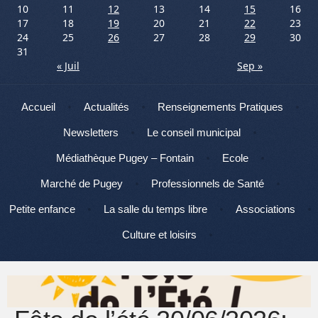
10
11
12
13
14
15
16
17
18
19
20
21
22
23
24
25
26
27
28
29
30
31
« Juil
Sep »
Menu
Aller au contenu
Accueil
Actualités
Renseignements Pratiques
Newsletters
Le conseil municipal
Médiathèque Pugey – Fontain
Ecole
Marché de Pugey
Professionnels de Santé
Petite enfance
La salle du temps libre
Associations
Culture et loisirs