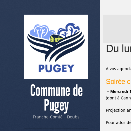
Du lu
A vos agenda
Soirée c
Commune de
–
Mercredi 1
(dont à Cann
Pugey
Projection a
Franche-Comté – Doubs
Pour ados dè