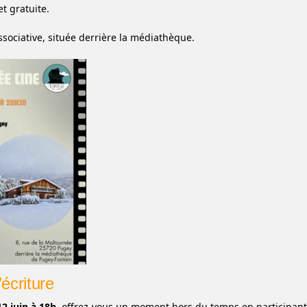
et gratuite.
associative, située derrière la médiathèque.
’écriture
2 juin à 18h
, offrez-vous un moment hors du temps en participant 