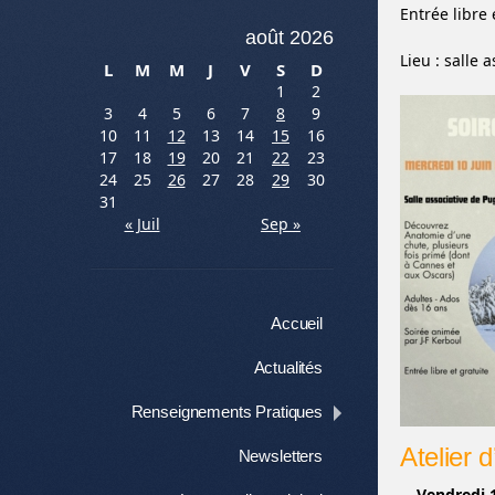
Entrée libre 
août 2026
Lieu : salle 
L
M
M
J
V
S
D
1
2
3
4
5
6
7
8
9
10
11
12
13
14
15
16
17
18
19
20
21
22
23
24
25
26
27
28
29
30
31
« Juil
Sep »
Menu
Aller au contenu
Accueil
Actualités
Renseignements Pratiques
Atelier d
Newsletters
–
Vendredi 1