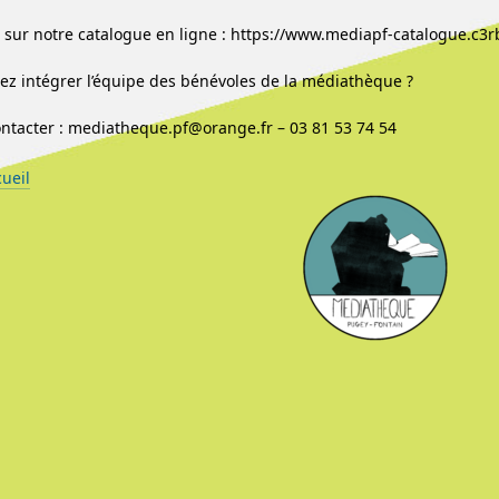
sur notre catalogue en ligne : https://www.mediapf-catalogue.c3r
ez intégrer l’équipe des bénévoles de la médiathèque ?
ntacter : mediatheque.pf@orange.fr – 03 81 53 74 54
cueil
nu de l'article