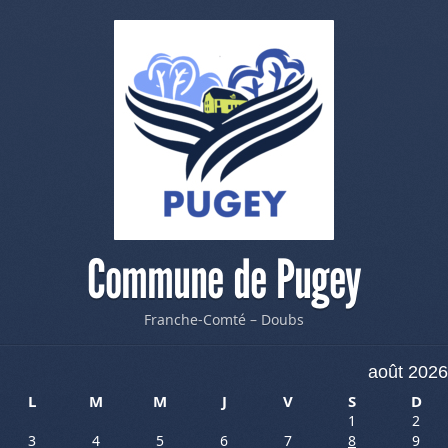
Commune de Pugey
Franche-Comté – Doubs
août 2026
L
M
M
J
V
S
D
1
2
3
4
5
6
7
8
9