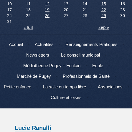
10
11
12
13
14
15
16
17
18
19
20
21
22
23
24
25
26
27
28
29
30
31
« Juil
Sep »
Menu
Aller au contenu
Accueil
Actualités
Renseignements Pratiques
Newsletters
Le conseil municipal
Médiathèque Pugey – Fontain
Ecole
Marché de Pugey
Professionnels de Santé
Petite enfance
La salle du temps libre
Associations
Culture et loisirs
Lucie Ranalli