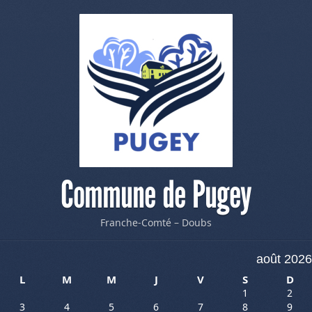
Commune de Pugey
Franche-Comté – Doubs
août 2026
L
M
M
J
V
S
D
1
2
3
4
5
6
7
8
9