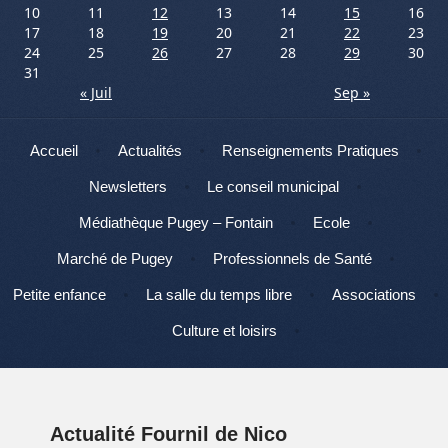
10
11
12
13
14
15
16
17
18
19
20
21
22
23
24
25
26
27
28
29
30
31
« Juil
Sep »
Menu
Aller au contenu
Accueil
Actualités
Renseignements Pratiques
Newsletters
Le conseil municipal
Médiathèque Pugey – Fontain
Ecole
Marché de Pugey
Professionnels de Santé
Petite enfance
La salle du temps libre
Associations
Culture et loisirs
Actualité Fournil de Nico