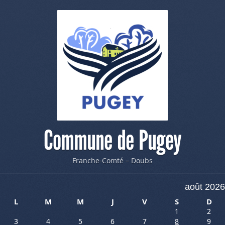
Commune de Pugey
Franche-Comté – Doubs
août 2026
L
M
M
J
V
S
D
1
2
3
4
5
6
7
8
9