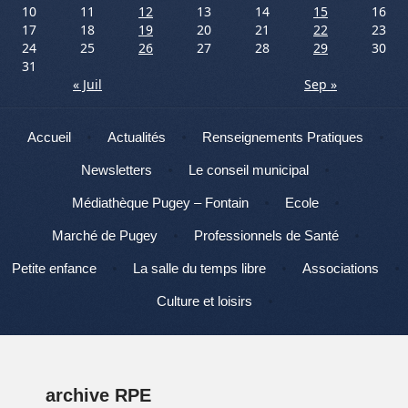
10
11
12
13
14
15
16
17
18
19
20
21
22
23
24
25
26
27
28
29
30
31
« Juil
Sep »
Menu
Aller au contenu
Accueil
Actualités
Renseignements Pratiques
Newsletters
Le conseil municipal
Médiathèque Pugey – Fontain
Ecole
Marché de Pugey
Professionnels de Santé
Petite enfance
La salle du temps libre
Associations
Culture et loisirs
archive RPE