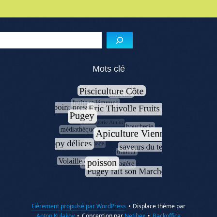
Reche
Mots clé
Fièrement propulsé par WordPress
•
Displace thème par
Anton Kulakov
•
Conception par
Netibex
•
Backoffice