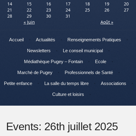
14
15
16
17
18
19
20
21
22
23
24
25
26
27
28
29
30
31
« Juin
Août »
Menu
Aller au contenu
Accueil
Actualités
Renseignements Pratiques
Newsletters
Le conseil municipal
Médiathèque Pugey – Fontain
Ecole
Marché de Pugey
Professionnels de Santé
Petite enfance
La salle du temps libre
Associations
Culture et loisirs
Events: 26th juillet 2025