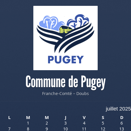
Commune de Pugey
Franche-Comté – Doubs
juillet 2025
L
M
M
J
V
S
D
1
2
3
4
5
6
7
8
9
10
11
12
13